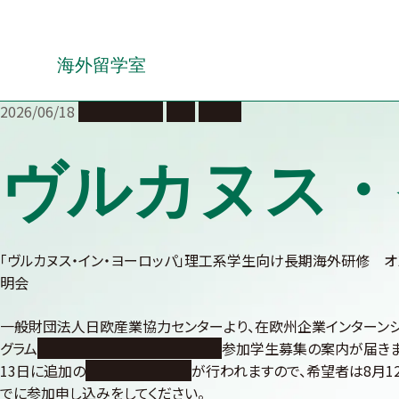
Skip
to
content
海外留学室
2026/06/18
海外への留学
長期
説明会
ヴルカヌス・
「ヴルカヌス・イン・ヨーロッパ」理工系学生向け長期海外研修 オ
明会
一般財団法人日欧産業協力センターより、在欧州企業インターン
グラム
「ヴルカヌス・イン・ヨーロッパ」
参加学生募集の案内が届きま
13日に追加の
オンライン説明会
が行われますので、希望者は8月12
でに参加申し込みをしてください。