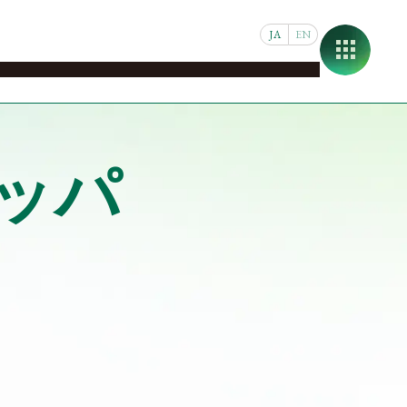
JA
EN
マップ
交換留学
短期留学
奨学金
留学に役立つ情報
ッパ