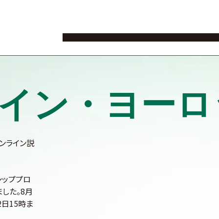
ニュース
イベント
留学希望者
留学へのロード
イン・ヨーロ
ンライン説
シッププロ
した。8月
日15時ま