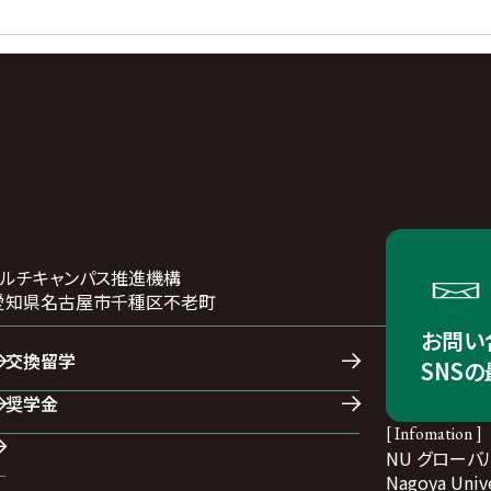
マルチキャンパス推進機構
01 愛知県名古屋市千種区不老町
お問い
交換留学
SNS
奨学金
[ Infomation ]
NU グローバ
Nagoya Unive